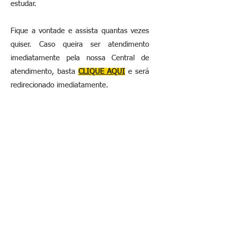
estudar.
Fique a vontade e assista quantas vezes
quiser. Caso queira ser atendimento
imediatamente pela nossa Central de
atendimento, basta
CLIQUE AQUI
e será
redirecionado imediatamente.
Aula Grátis - Teoria de Empilhadora -
Video 01
Aula Grátis - Prática de Empilhadora -